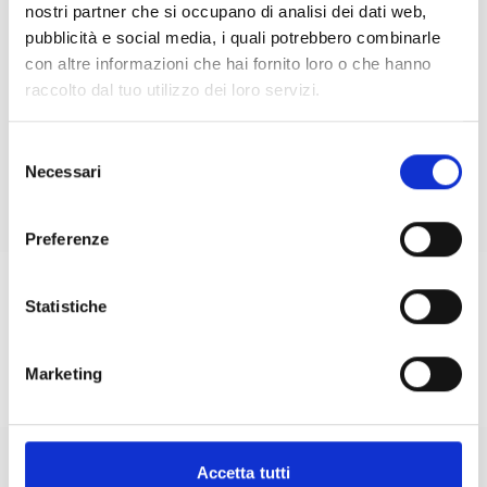
parts/sections/hero_layout.php
nostri partner che si occupano di analisi dei dati web,
Home
> Classico
on line
pubblicità e social media, i quali potrebbero combinarle
Classico
con altre informazioni che hai fornito loro o che hanno
49
raccolto dal tuo utilizzo dei loro servizi.
Il Parmigiano Reggiano nella sua versione più
Selezione
conosciuta e apprezzata. Equilibrato nel gusto,
Necessari
del
fragrante e versatile, è ideale sia da gustare in
consenso
purezza che come ingrediente nobile in cucina.
Preferenze
Statistiche
Ingredienti
Marketing
Accetta tutti