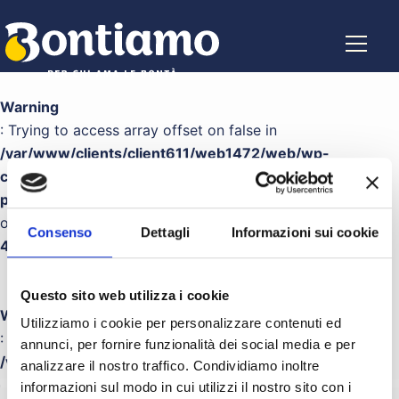
Salta al contenuto principale
Warning
: Trying to access array offset on false in
/var/www/clients/client611/web1472/web/wp-
content/themes/bontiamo/template-
parts/sections/hero_layout.php
on line
Consenso
Dettagli
Informazioni sui cookie
48
Questo sito web utilizza i cookie
Warning
Utilizziamo i cookie per personalizzare contenuti ed
: Trying to access array offset on false in
annunci, per fornire funzionalità dei social media e per
/var/www/clients/client611/web1472/web/wp-
analizzare il nostro traffico. Condividiamo inoltre
content/themes/bontiamo/template-
informazioni sul modo in cui utilizzi il nostro sito con i