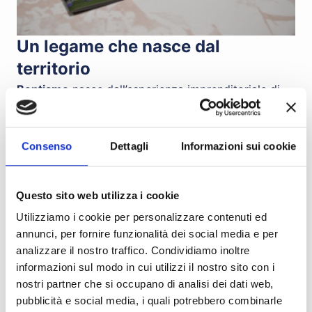
Un legame che nasce dal
territorio
Bontiamo
nasce dall’esperienza imprenditoriale di
Armonie Alimentari e rappresenta l’evoluzione di un
percorso costruito nel tempo nel mondo delle
eccellenze lattiero-casearie. La scelta di affiancare
Consenso
Dettagli
Informazioni sui cookie
la Reggiana nasce proprio da questa affinità: una
realtà dinamica, radicata nel territorio e proiettata
Questo sito web utilizza i cookie
verso nuove sfide.
Come sottolinea il
nostro CEO, Gabriele Menozzi
:
Utilizziamo i cookie per personalizzare contenuti ed
“
Abbiamo scelto di essere al fianco della Reggiana
annunci, per fornire funzionalità dei social media e per
analizzare il nostro traffico. Condividiamo inoltre
perché vediamo nella squadra il nostro stesso
informazioni sul modo in cui utilizzi il nostro sito con i
spirito: una realtà giovane, estremamente ambiziosa
nostri partner che si occupano di analisi dei dati web,
e desiderosa di fare, ma con i piedi ben piantati nel
pubblicità e social media, i quali potrebbero combinarle
nostro territorio. Il punto d’incontro tra le nostre