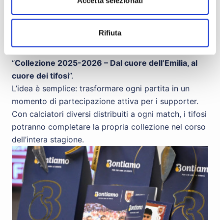
Accetta selezionati
distribuiremo dei flyer esclusivi che si trasformano
in vere e proprie card da collezione.
Rifiuta
Ogni flyer conterrà due card ritagliabili dei giocatori
della rosa, pensate per completare l’album ufficiale
“
Collezione 2025-2026 – Dal cuore dell’Emilia, al
cuore dei tifosi
”.
L’idea è semplice: trasformare ogni partita in un
momento di partecipazione attiva per i supporter.
Con calciatori diversi distribuiti a ogni match, i tifosi
potranno completare la propria collezione nel corso
dell’intera stagione.